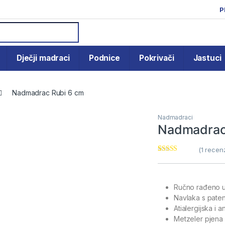
P
or:
Dječji madraci
Podnice
Pokrivači
Jastuci
Nadmadrac Rubi 6 cm
Nadmadraci
Nadmadrac
(
1
recenzi
Korisnička
1
ocjena:
5.00
od ukupno 5
(
korisnika)
Ručno rađeno u
Navlaka s pate
Atialergijska i 
Metzeler pjena