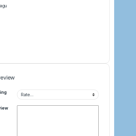
lagu
review
ing
view