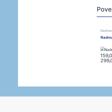
Pove
Nadmad
Nadma
159,
299
Ovaj pr