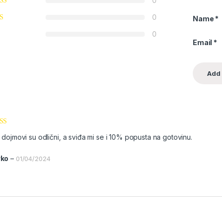
0
0
Name
*
0
Email
*
enjeno
5
i dojmovi su odlični, a sviđa mi se i 10% popusta na gotovinu.
rko
–
01/04/2024