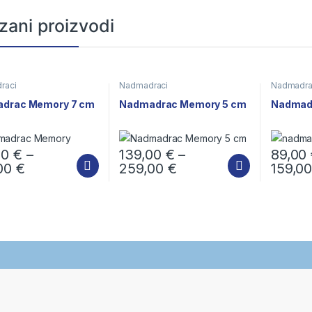
zani proizvodi
raci
Nadmadraci
Nadmadra
drac Memory 7 cm
Nadmadrac Memory 5 cm
Nadmad
00
€
–
139,00
€
–
89,00
,00
€
259,00
€
159,0
oizvod ima više varijanti. Opcije se mogu odabrati na stranici proizvo
Ovaj proizvod ima više varijanti. Opcije se
Ovaj proi