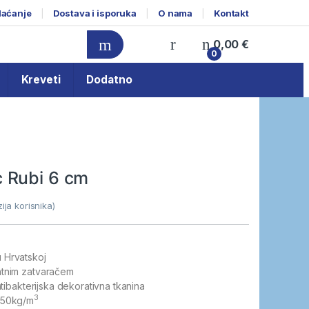
laćanje
Dostava i isporuka
O nama
Kontakt
0,00
€
0
Kreveti
Dodatno
 Rubi 6 cm
ja korisnika)
 Hrvatskoj
ntnim zatvaračem
antibakterijska dekorativna tkanina
3
 50kg/m