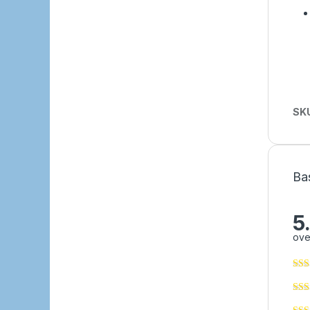
SK
Ba
5
ove