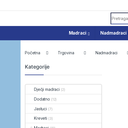
Skip to navigation
Skip to content
Search f
Madraci
Nadmadraci
Početna
Trgovina
Nadmadraci
Kategorije
Dječji madraci
(2)
Dodatno
(12)
Jastuci
(7)
Kreveti
(3)
Madraci