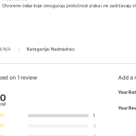
Otvorene ćelije koje omogućuju protočnost zraka i ne zadržavaju v
U:
N/A
Kategorija:
Nadmadraci
sed on 1 review
Add a 
Your Rat
.0
rall
Your Re
1
0