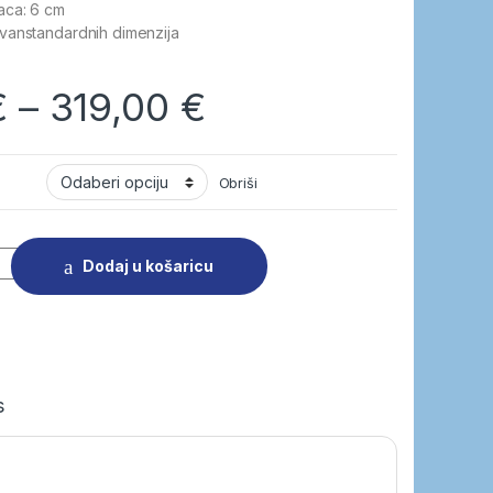
aca: 6 cm
vanstandardnih dimenzija
€
–
319,00
€
Obriši
cm količina
Dodaj u košaricu
s