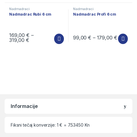
Nadmadraci
Nadmadraci
Nadmadrac Rubi 6 cm
Nadmadrac Profi 6 cm
169,00
€
–
99,00
€
–
179,00
€
319,00
€
Ovaj proizvod ima više varijanti. Opcije se mogu odabrati na stra
Ovaj proizvod ima više varijanti
Informacije
Fiksni tečaj konverzije: 1 € = 7.53450 Kn