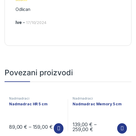
Ocjenjeno
5
Odlican
od 5
Ive
–
17/10/2024
Povezani proizvodi
Nadmadraci
Nadmadraci
Nadmadrac HR 5 cm
Nadmadrac Memory 5 cm
139,00
€
–
89,00
€
–
159,00
€
259,00
€
Ovaj proizvod ima više varijanti. Opcije se mogu odabrati na stra
Ovaj proizvod ima više varijanti