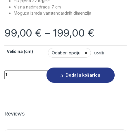
HR pjena 37 kg/m
Visina nadmadraca: 7 cm
Moguća izrada vanstandardnih dimenzija
99,00
€
–
199,00
€
Veličina (cm)
Obriši
Nadmadrac HR 7 cm količina
Dodaj u košaricu
Reviews