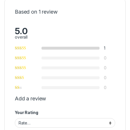
Based on 1 review
5.0
overall
1
0
0
0
0
Add a review
Your Rating