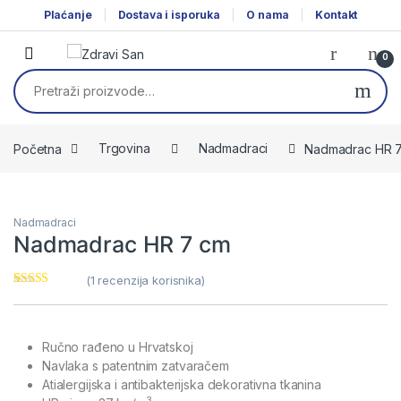
Skip to navigation
Skip to content
Plaćanje
Dostava i isporuka
O nama
Kontakt
0
Pretraži:
Početna
Trgovina
Nadmadraci
Nadmadrac HR 
Nadmadraci
Nadmadrac HR 7 cm
(
1
recenzija korisnika)
Korisnička
1
ocjena:
5.00
od ukupno 5
(
korisnika)
Ručno rađeno u Hrvatskoj
Navlaka s patentnim zatvaračem
Atialergijska i antibakterijska dekorativna tkanina
3