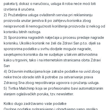
paketa tj. dokaz o naručiocu, usluga ili roba neće moći biti
izvršena ili uručena.
2) Pružateljima usluga ovlaštenih servisa pri reklamiranju
proizvoda unutar jamstva ili po zahtjevu korisnika zbog
neispravnosti ili nemogućnosti korištenja proizvoda iz nekog od
korisniku bitnih razloga.
3) Sponzorima nagradnih natječaja u procesu predaje nagrade
korisniku. Ukoliko korisnik ne želi da Zdravi San p.t.o. dijeli sa
sponzorima podatke u svrhu dodjele moguće nagrade,
savjetujemo korisnika da ne sudjeluje u takvim aktivnostima
kako u trgovini, tako i na internetskim stranicama obrta Zdravi
San
4) Državnim institucijama koje zatraže podatke na uvid zbog
neke treće obrade istih ili potrebe za ostvarivanje prava
Zdravog Sna zbog nepoštivanja ugovora o pružanju usluga.
5) Tvrtka Mailchimp koja se profesionalno bavi automatiziranim
slanjem oglašivačkih poruka, tzv. newsletter.
Koliko dugo zadržavamo vaše podatke
Osobne podatke pohranjujemo i obrađujemo samo onoliko