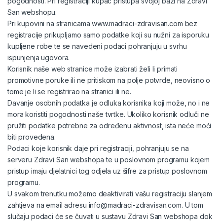
pogodnosti. Pri registraciji kupac pristupa svojoj bazi na Zdravi
San webshopu.
Pri kupovini na stranicama www.madraci-zdravisan.com bez
registracije prikupljamo samo podatke koji su nužni za isporuku
kupljene robe te se navedeni podaci pohranjuju u svrhu
ispunjenja ugovora.
Korisnik naše web stranice može izabrati želi li primati
promotivne poruke ili ne pritiskom na polje potvrde, neovisno o
tome je li se registrirao na stranici ili ne.
Davanje osobnih podatka je odluka korisnika koji može, no i ne
mora koristiti pogodnosti naše tvrtke. Ukoliko korisnik odluči ne
pružiti podatke potrebne za određenu aktivnost, ista neće moći
biti provedena.
Podaci koje korisnik daje pri registraciji, pohranjuju se na
serveru Zdravi San webshopa te u poslovnom programu kojem
pristup imaju djelatnici tog odjela uz šifre za pristup poslovnom
programu.
U svakom trenutku možemo deaktivirati vašu registraciju slanjem
zahtjeva na email adresu info@madraci-zdravisan.com. U tom
slučaju podaci će se čuvati u sustavu Zdravi San webshopa dok