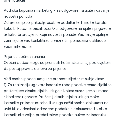
onemogućiti.
Podrška kupcima i marketing – za odgovore na upite i davanje
novosti i ponuda
Zdravi san p.t.o. prikuplja osobne podatke te ih može koristiti
kako bi kupcima pružili podršku, odgovore na upite i prigovore
te kako bi procijenio koje novosti i ponude Vas najvjerojatnije
zanimaju te vas kontaktirao u vezi s tim ponudama u skladu s
vašim interesima.
Prijenos trećim stranama
Osobni podaci mogu se prenositi trećim stranama, pod uvjetom
da postoji pravna osnova za prijenos.
Vaši osobni podaci mogu se prenositi sljedećim subjektima:
1) Za realizaciju ugovora isporuke robe podatke ćemo dijeliti sa
pružateljima distribucijskih usluga s kojima surađujemo i imamo
sklopljene ugovore. Pružatelj distribucijskih usluga može
korisnika pri isporuci roba ili usluga tražiti osobni dokument na
uvid i/ili evidentirati određene podatke s dokumenta. Ukoliko
korisnik nije voljan predati takve podatke nužne za isporuku