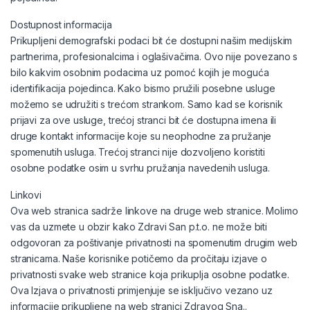
Dostupnost informacija
Prikupljeni demografski podaci bit će dostupni našim medijskim
partnerima, profesionalcima i oglašivačima. Ovo nije povezano s
bilo kakvim osobnim podacima uz pomoć kojih je moguća
identifikacija pojedinca. Kako bismo pružili posebne usluge
možemo se udružiti s trećom strankom. Samo kad se korisnik
prijavi za ove usluge, trećoj stranci bit će dostupna imena ili
druge kontakt informacije koje su neophodne za pružanje
spomenutih usluga. Trećoj stranci nije dozvoljeno koristiti
osobne podatke osim u svrhu pružanja navedenih usluga.
Linkovi
Ova web stranica sadrže linkove na druge web stranice. Molimo
vas da uzmete u obzir kako Zdravi San p.t.o. ne može biti
odgovoran za poštivanje privatnosti na spomenutim drugim web
stranicama. Naše korisnike potičemo da pročitaju izjave o
privatnosti svake web stranice koja prikuplja osobne podatke.
Ova Izjava o privatnosti primjenjuje se isključivo vezano uz
informacije prikupljene na web stranici Zdravog Sna..