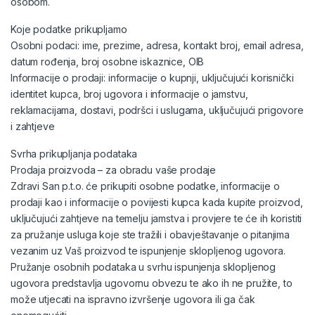
osobom.
Koje podatke prikupljamo
Osobni podaci: ime, prezime, adresa, kontakt broj, email adresa,
datum rođenja, broj osobne iskaznice, OIB
Informacije o prodaji: informacije o kupnji, uključujući korisnički
identitet kupca, broj ugovora i informacije o jamstvu,
reklamacijama, dostavi, podršci i uslugama, uključujući prigovore
i zahtjeve
Svrha prikupljanja podataka
Prodaja proizvoda – za obradu vaše prodaje
Zdravi San p.t.o. će prikupiti osobne podatke, informacije o
prodaji kao i informacije o povijesti kupca kada kupite proizvod,
uključujući zahtjeve na temelju jamstva i provjere te će ih koristiti
za pružanje usluga koje ste tražili i obavještavanje o pitanjima
vezanim uz Vaš proizvod te ispunjenje sklopljenog ugovora.
Pružanje osobnih podataka u svrhu ispunjenja sklopljenog
ugovora predstavlja ugovornu obvezu te ako ih ne pružite, to
može utjecati na ispravno izvršenje ugovora ili ga čak