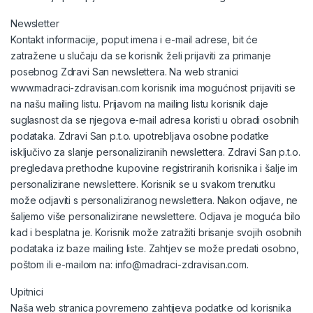
Newsletter
Kontakt informacije, poput imena i e-mail adrese, bit će
zatražene u slučaju da se korisnik želi prijaviti za primanje
posebnog Zdravi San newslettera. Na web stranici
www.madraci-zdravisan.com korisnik ima mogućnost prijaviti se
na našu mailing listu. Prijavom na mailing listu korisnik daje
suglasnost da se njegova e-mail adresa koristi u obradi osobnih
podataka. Zdravi San p.t.o. upotrebljava osobne podatke
isključivo za slanje personaliziranih newslettera. Zdravi San p.t.o.
pregledava prethodne kupovine registriranih korisnika i šalje im
personalizirane newslettere. Korisnik se u svakom trenutku
može odjaviti s personaliziranog newslettera. Nakon odjave, ne
šaljemo više personalizirane newslettere. Odjava je moguća bilo
kad i besplatna je. Korisnik može zatražiti brisanje svojih osobnih
podataka iz baze mailing liste. Zahtjev se može predati osobno,
poštom ili e-mailom na: info@madraci-zdravisan.com.
Upitnici
Naša web stranica povremeno zahtijeva podatke od korisnika