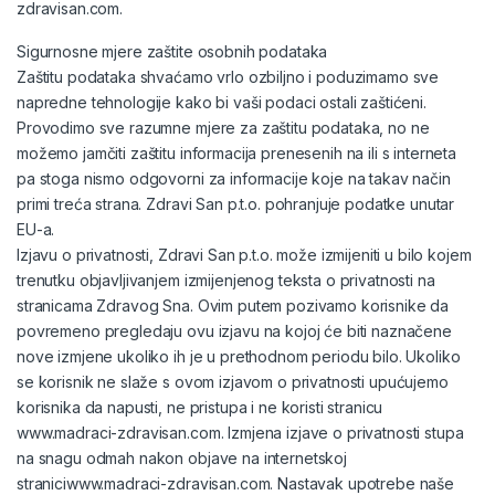
zdravisan.com.
Sigurnosne mjere zaštite osobnih podataka
Zaštitu podataka shvaćamo vrlo ozbiljno i poduzimamo sve
napredne tehnologije kako bi vaši podaci ostali zaštićeni.
Provodimo sve razumne mjere za zaštitu podataka, no ne
možemo jamčiti zaštitu informacija prenesenih na ili s interneta
pa stoga nismo odgovorni za informacije koje na takav način
primi treća strana. Zdravi San p.t.o. pohranjuje podatke unutar
EU-a.
Izjavu o privatnosti, Zdravi San p.t.o. može izmijeniti u bilo kojem
trenutku objavljivanjem izmijenjenog teksta o privatnosti na
stranicama Zdravog Sna. Ovim putem pozivamo korisnike da
povremeno pregledaju ovu izjavu na kojoj će biti naznačene
nove izmjene ukoliko ih je u prethodnom periodu bilo. Ukoliko
se korisnik ne slaže s ovom izjavom o privatnosti upućujemo
korisnika da napusti, ne pristupa i ne koristi stranicu
www.madraci-zdravisan.com. Izmjena izjave o privatnosti stupa
na snagu odmah nakon objave na internetskoj
straniciwww.madraci-zdravisan.com. Nastavak upotrebe naše