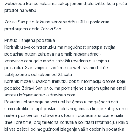
webshopa koji se nalazi na zakupljenom dijelu tvrtke koja pruža
prostor na webu
Zdravi San p.t.o. lokalne servere drži u RH u poslovnim
prostorijama obrta Zdravi San.
Pristup i izmjena podataka
Korisnik u svakom trenutku ima mogućnost pristupa svojim
podacima putem zahtjeva na email: info@madraci-
zdravisan.com gdje može zatražiti revidiranje i izmjenu
podataka. Sve izmjene izvršene na web stranici bit će
zabilježene s odmakom od 24 sata.
Korisnik može u svakom trenutku dobiti informaciju o tome koje
podatke Zdravi San p.t.o. ima pohranjene slanjem upita na email
adresu info@madraci-zdravisan.com.
Povratnu informaciju na vaš upit bit ćemo u mogućnosti dati
samo ukoliko je upit poslan s aktivnog emaila koji je zabilježen u
našem poslovnom softwareu s točnim podacima unutar emaila
(ime i prezime, broj telefona korisnika koji traži informaciju) kako
bi vas zaštitili od mogućnosti izlaganja vaših osobnih podataka