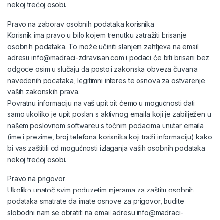
nekoj trećoj osobi.
Pravo na zaborav osobnih podataka korisnika
Korisnik ima pravo u bilo kojem trenutku zatražiti brisanje
osobnih podataka. To može učiniti slanjem zahtjeva na email
adresu info@madraci-zdravisan.com i podaci će biti brisani bez
odgode osim u slučaju da postoji zakonska obveza čuvanja
navedenih podataka, legitimni interes te osnova za ostvarenje
vaših zakonskih prava.
Povratnu informaciju na vaš upit bit ćemo u mogućnosti dati
samo ukoliko je upit poslan s aktivnog emaila koji je zabilježen u
našem poslovnom softwareu s točnim podacima unutar emaila
(ime i prezime, broj telefona korisnika koji traži informaciju) kako
bi vas zaštitili od mogućnosti izlaganja vaših osobnih podataka
nekoj trećoj osobi.
Pravo na prigovor
Ukoliko unatoč svim poduzetim mjerama za zaštitu osobnih
podataka smatrate da imate osnove za prigovor, budite
slobodni nam se obratiti na email adresu info@madraci-