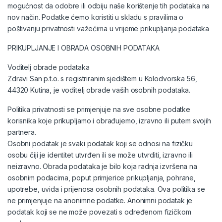
mogućnost da odobre ili odbiju naše korištenje tih podataka na
nov način. Podatke ćemo koristiti u skladu s pravilima o
poštivanju privatnosti važećima u vrijeme prikupljanja podataka
PRIKUPLJANJE I OBRADA OSOBNIH PODATAKA
Voditelj obrade podataka
Zdravi San p.t.o. s registriranim sjedištem u Kolodvorska 56,
44320 Kutina, je voditelj obrade vaših osobnih podataka.
Politika privatnosti se primjenjuje na sve osobne podatke
korisnika koje prikupljamo i obrađujemo, izravno ili putem svojih
partnera.
Osobni podatak je svaki podatak koji se odnosi na fizičku
osobu čiji je identitet utvrđen ili se može utvrditi, izravno ili
neizravno. Obrada podataka je bilo koja radnja izvršena na
osobnim podacima, poput primjerice prikupljanja, pohrane,
upotrebe, uvida i prijenosa osobnih podataka. Ova politika se
ne primjenjuje na anonimne podatke. Anonimni podatak je
podatak koji se ne može povezati s određenom fizičkom