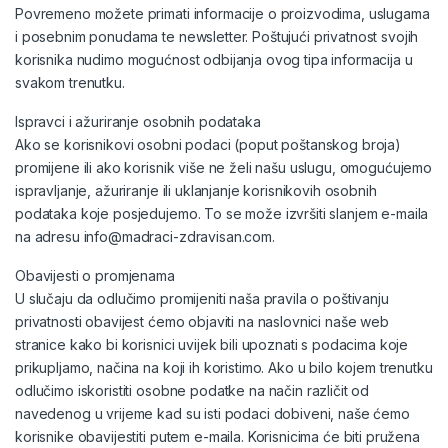
Povremeno možete primati informacije o proizvodima, uslugama
i posebnim ponudama te newsletter. Poštujući privatnost svojih
korisnika nudimo mogućnost odbijanja ovog tipa informacija u
svakom trenutku.
Ispravci i ažuriranje osobnih podataka
Ako se korisnikovi osobni podaci (poput poštanskog broja)
promijene ili ako korisnik više ne želi našu uslugu, omogućujemo
ispravljanje, ažuriranje ili uklanjanje korisnikovih osobnih
podataka koje posjedujemo. To se može izvršiti slanjem e-maila
na adresu info@madraci-zdravisan.com.
Obavijesti o promjenama
U slučaju da odlučimo promijeniti naša pravila o poštivanju
privatnosti obavijest ćemo objaviti na naslovnici naše web
stranice kako bi korisnici uvijek bili upoznati s podacima koje
prikupljamo, načina na koji ih koristimo. Ako u bilo kojem trenutku
odlučimo iskoristiti osobne podatke na način različit od
navedenog u vrijeme kad su isti podaci dobiveni, naše ćemo
korisnike obavijestiti putem e-maila. Korisnicima će biti pružena