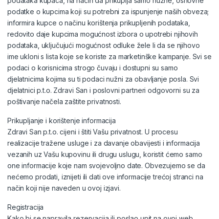
podataka kupaca, na način da prikuplja samo nužne, osnovne
podatke o kupcima koji su potrebni za ispunjenje naših obveza;
informira kupce o načinu korištenja prikupljenih podataka,
redovito daje kupcima mogućnost izbora o upotrebi njihovih
podataka, uključujući mogućnost odluke žele li da se njihovo
ime ukloni s lista koje se koriste za marketinške kampanje. Svi se
podaci o korisnicima strogo čuvaju i dostupni su samo
djelatnicima kojima su ti podaci nužni za obavljanje posla. Svi
djelatnici p.t.o. Zdravi San i poslovni partneri odgovorni su za
poštivanje načela zaštite privatnosti.
Prikupljanje i korištenje informacija
Zdravi San p.t.o. cijeni i štiti Vašu privatnost. U procesu
realizacije tražene usluge i za davanje obavijesti i informacija
vezanih uz Vašu kupovinu ili drugu uslugu, koristit ćemo samo
one informacije koje nam svojevoljno date. Obvezujemo se da
nećemo prodati, iznijeti ili dati ove informacije trećoj stranci na
način koji nije naveden u ovoj izjavi.
Registracija
Kako bi se napravila rezervacija ili poslao upit na ovoj web