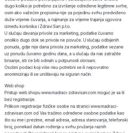
dugo koliko je potrebno za izvršenje određene legitimne svrhe,
osim ako važećim propisima nije za pojedinu svrhu predviđeno
duže vrijeme čuvanja, a najmanje za vrijeme trajanja ugovora
između korisnika i Zdravi San p.t.o.
U slučaju davanja privole za marketing, podatke čuvamo
onoliko dugo dok se privola ne povuče. U slučaju odbijenih
ponuda, gdje nije dana privola za marketing, podatke vezane
uz ponudu čuvamo godinu dana, a u slučaju da nas zatražite
brisanje, isti će biti odmah u potpunosti obrisani.
Osobni podaci koji više nisu potrebni se ili nepovratno
anonimiziraju ili se uništavaju na siguran način.
Web shop
Pristup web shopu www.madraci-zdravisan.com moguć je sa ili
bez registracije.
Prilikom registracije fizičke osobe na stranici www.madraci-
zdravisan.com od Vas tražimo određene osobne podatke kao
što su ime i prezime, email adresa, adresa stanovanja, telefonski
broj, ponekad datum rođenja u svrhu pružanja raznih