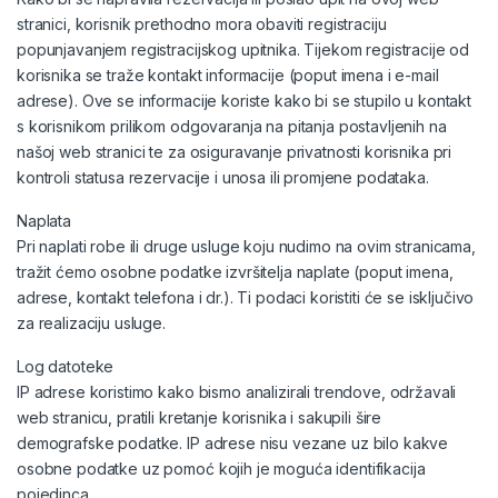
stranici, korisnik prethodno mora obaviti registraciju
popunjavanjem registracijskog upitnika. Tijekom registracije od
korisnika se traže kontakt informacije (poput imena i e-mail
adrese). Ove se informacije koriste kako bi se stupilo u kontakt
s korisnikom prilikom odgovaranja na pitanja postavljenih na
našoj web stranici te za osiguravanje privatnosti korisnika pri
kontroli statusa rezervacije i unosa ili promjene podataka.
Naplata
Pri naplati robe ili druge usluge koju nudimo na ovim stranicama,
tražit ćemo osobne podatke izvršitelja naplate (poput imena,
adrese, kontakt telefona i dr.). Ti podaci koristiti će se isključivo
za realizaciju usluge.
Log datoteke
IP adrese koristimo kako bismo analizirali trendove, održavali
web stranicu, pratili kretanje korisnika i sakupili šire
demografske podatke. IP adrese nisu vezane uz bilo kakve
osobne podatke uz pomoć kojih je moguća identifikacija
pojedinca.