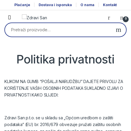
Skip to navigation
Skip to content
Plaćanje
Dostava i isporuka
O nama
Kontakt
0
Pretraži:
Politika privatnosti
KLIKOM NA GUMB “POŠALJI NARUDŽBU” DAJETE PRIVOLU ZA
KORIŠTENJE VAŠIH OSOBNIH PODATAKA SUKLADNO IZJAVI O
PRIVATNOSTI KAKO SLIJEDI:
Zdravi San p.t.o. se u skladu sa „Općom uredbom o zaštiti
podataka“ (EU) br. 2016/679 obvezuje pružati zaštitu osobnih