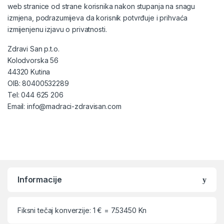
web stranice od strane korisnika nakon stupanja na snagu
izmjena, podrazumijeva da korisnik potvrđuje i prihvaća
izmijenjenu izjavu o privatnosti.
Zdravi San p.t.o.
Kolodvorska 56
44320 Kutina
OIB: 80400532289
Tel: 044 625 206
Email: info@madraci-zdravisan.com
Informacije
Fiksni tečaj konverzije: 1 € = 7.53450 Kn