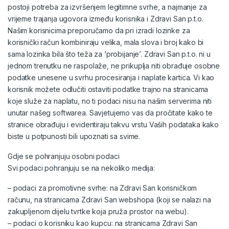
postoji potreba za izvršenjem legitimne svrhe, a najmanje za
vrijeme trajanja ugovora između korisnika i Zdravi San p.t.o.
Našim korisnicima preporučamo da pri izradi lozinke za
korisnički račun kombiniraju velika, mala slova i broj kako bi
sama lozinka bila što teža za ‘probijanje’. Zdravi San p.t.o. ni u
jednom trenutku ne raspolaže, ne prikuplja niti obrađuje osobne
podatke unesene u svrhu procesiranja i naplate kartica. Vi kao
korisnik možete odlučiti ostaviti podatke trajno na stranicama
koje služe za naplatu, no ti podaci nisu na našim serverima niti
unutar našeg softwarea. Savjetujemo vas da pročitate kako te
stranice obrađuju i evidentiraju takvu vrstu Vaših podataka kako
biste u potpunosti bili upoznati sa svime.
Gdje se pohranjuju osobni podaci
Svi podaci pohranjuju se na nekoliko medija:
– podaci za promotivne svrhe: na Zdravi San korisničkom
računu, na stranicama Zdravi San webshopa (koji se nalazi na
zakupljenom dijelu tvrtke koja pruža prostor na webu).
– podaci o korisniku kao kupcu: na stranicama Zdravi San