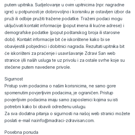
putem upitnika. Sudjelovanje u ovim upitnicima (npr. nagradne
igre) u potpunosti je dobrovoljno i korisniku je ostavljen izbor da
pruži ili odbije pružiti tražene podatke. Traženi podaci mogu
uključivati kontakt informacije (poput imena ili kućne adrese) i
demografske podatke (poput poštanskog broja ili starosne
dobi). Kontakt informacije bit će iskorištene kako bi se
obavijestili pobjednici i dobitnici nagrada. Rezultati upitnika bit
će iskorišteni za praćenje i usavršavanje Zdravi San web
stranice i/ili naših usluga te uz privolu i za ostale svrhe koje su
stečene putem navedene privole.
Sigurnost
Pristup svim podacima o našim korisnicima, ne samo gore
spomenutim povjerljivim podacima, je ograničen. Pristup
povjerljivim podacima imaju samo zaposlenici kojima su isti
potrebni kako bi obavili određenu uslugu.
Za sva dodatna pitanja o sigurnosti na našoj web stranici možete
poslati e-mail na:info@madraci-zdravisan.com.
Posebna ponuda