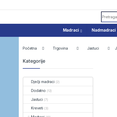
Skip to navigation
Skip to content
Search f
Madraci
Nadmadraci
Početna
Trgovina
Jastuci
J
Kategorije
Dječji madraci
(2)
Dodatno
(12)
Jastuci
(7)
Kreveti
(3)
Madraci