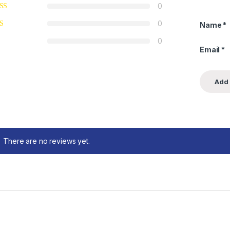
0
0
Name
*
0
Email
*
There are no reviews yet.