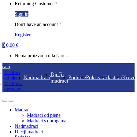
Returning Customer ?
Sign in
Don't have an account ?
Register
0
0,00
€
Nema proizvoda u košarici.
raci
Madraci
Dječji
Nadmadraci
Podnice
Pokrivači
Jastuci
Krevet
od pjene
madraci
Madraci s
oprugama
Madraci
Madraci od pjene
Madraci s oprugama
Nadmadraci
Dječji madraci