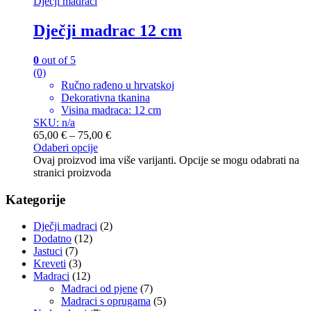
Dječji madraci
Dječji madrac 12 cm
0
out of 5
(0)
Ručno rađeno u hrvatskoj
Dekorativna tkanina
Visina madraca: 12 cm
SKU: n/a
65,00
€
–
75,00
€
Odaberi opcije
Ovaj proizvod ima više varijanti. Opcije se mogu odabrati na
stranici proizvoda
Kategorije
Dječji madraci
(2)
Dodatno
(12)
Jastuci
(7)
Kreveti
(3)
Madraci
(12)
Madraci od pjene
(7)
Madraci s oprugama
(5)