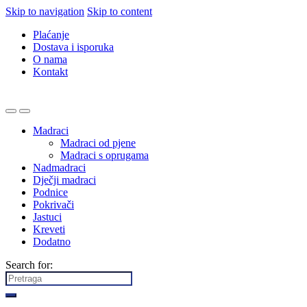
Skip to navigation
Skip to content
Plaćanje
Dostava i isporuka
O nama
Kontakt
Madraci
Madraci od pjene
Madraci s oprugama
Nadmadraci
Dječji madraci
Podnice
Pokrivači
Jastuci
Kreveti
Dodatno
Search for: