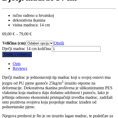
ručno rađeno u hrvatskoj
dekorativna tkanina
visina madraca: 14 cm
69,00
€
–
79,00
€
Veličina (cm)
Obriši
Dječji madrac 14 cm količina
Dodaj u košaricu
Opis
Reviews
Dječji madrac je jednostavniji tip madrac koji u svojoj osnovi ima
3
jezgru od PU pjene gustoće 25kg/m
izrazito otporne na
deformacije. Dekorativna tkanina prošivena je silikoniziranim PES
vlaknima koja madracu daju dodatnu udobnost i punoću. Iako je
jeftinija odnosno ekonomski pristupačniji izvedba madrac, zadržali
smo pozitivna svojstva koja posjeduje madrac izrađen od
poliuretanske pjene.
Njegova prednost je što je on izrazito lagan madrac, te praktičan za