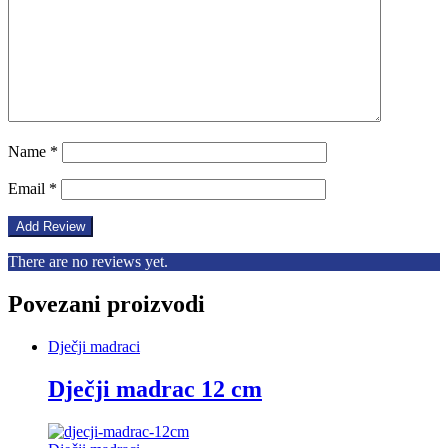
Name
*
Email
*
There are no reviews yet.
Povezani proizvodi
Dječji madraci
Dječji madrac 12 cm