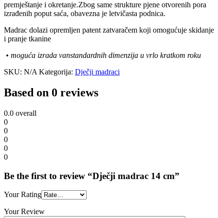
premještanje i okretanje.Zbog same strukture pjene otvorenih pora
izrađenih poput saća, obavezna je letvičasta podnica.
Madrac dolazi opremljen patent zatvaračem koji omogućuje skidanje
i pranje tkanine
• moguća izrada vanstandardnih dimenzija u vrlo kratkom roku
SKU:
N/A
Kategorija:
Dječji madraci
Based on 0 reviews
0.0
overall
0
0
0
0
0
Be the first to review “Dječji madrac 14 cm”
Your Rating
Your Review