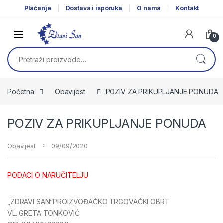
Skip to navigation
Skip to content
Plaćanje
Dostava i isporuka
O nama
Kontakt
0
Pretraži:
Početna
Obavijest
POZIV ZA PRIKUPLJANJE PONUDA
POZIV ZA PRIKUPLJANJE PONUDA
Obavijest
09/09/2020
PODACI O NARUČITELJU
„ZDRAVI SAN“PROIZVOĐAČKO TRGOVAČKI OBRT
VL. GRETA TONKOVIĆ