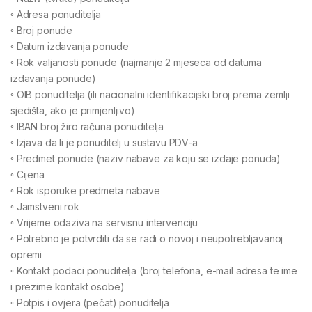
◦ Adresa ponuditelja
◦ Broj ponude
◦ Datum izdavanja ponude
◦ Rok valjanosti ponude (najmanje 2 mjeseca od datuma
izdavanja ponude)
◦ OIB ponuditelja (ili nacionalni identifikacijski broj prema zemlji
sjedišta, ako je primjenljivo)
◦ IBAN broj žiro računa ponuditelja
◦ Izjava da li je ponuditelj u sustavu PDV-a
◦ Predmet ponude (naziv nabave za koju se izdaje ponuda)
◦ Cijena
◦ Rok isporuke predmeta nabave
◦ Jamstveni rok
◦ Vrijeme odaziva na servisnu intervenciju
◦ Potrebno je potvrditi da se radi o novoj i neupotrebljavanoj
opremi
◦ Kontakt podaci ponuditelja (broj telefona, e-mail adresa te ime
i prezime kontakt osobe)
◦ Potpis i ovjera (pečat) ponuditelja