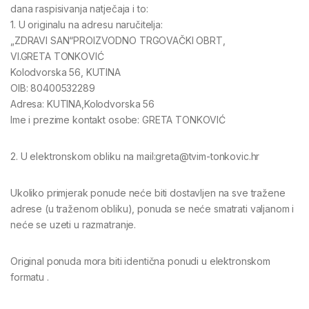
dana raspisivanja natječaja i to:
1. U originalu na adresu naručitelja:
„ZDRAVI SAN“PROIZVODNO TRGOVAČKI OBRT,
Vl.GRETA TONKOVIĆ
Kolodvorska 56, KUTINA
OIB: 80400532289
Adresa: KUTINA,Kolodvorska 56
Ime i prezime kontakt osobe: GRETA TONKOVIĆ
2. U elektronskom obliku na mail:greta@tvim-tonkovic.hr
Ukoliko primjerak ponude neće biti dostavljen na sve tražene
adrese (u traženom obliku), ponuda se neće smatrati valjanom i
neće se uzeti u razmatranje.
Original ponuda mora biti identična ponudi u elektronskom
formatu .