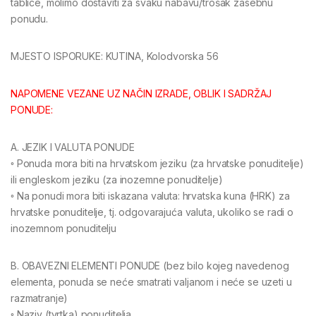
tablice, molimo dostaviti za svaku nabavu/trošak zasebnu
ponudu.
MJESTO ISPORUKE: KUTINA, Kolodvorska 56
NAPOMENE VEZANE UZ NAČIN IZRADE, OBLIK I SADRŽAJ
PONUDE:
A. JEZIK I VALUTA PONUDE
◦ Ponuda mora biti na hrvatskom jeziku (za hrvatske ponuditelje)
ili engleskom jeziku (za inozemne ponuditelje)
◦ Na ponudi mora biti iskazana valuta: hrvatska kuna (HRK) za
hrvatske ponuditelje, tj. odgovarajuća valuta, ukoliko se radi o
inozemnom ponuditelju
B. OBAVEZNI ELEMENTI PONUDE (bez bilo kojeg navedenog
elementa, ponuda se neće smatrati valjanom i neće se uzeti u
razmatranje)
◦ Naziv (tvrtka) ponuditelja