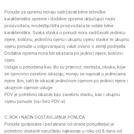
Ponude za opremu moraju sadržavati bitne tehničke
karakteristike opreme i dodatne opreme uključujući naziv
proizvođača, model/tip/šifra proizvođača te ostale bitne
karakteristike. Svaka stavka u ponudi mora sadržavati: jedinicu
mjere, količinu, jediničnu cijenu i ukupnu cijenu stavke te ukupnu
cijenu ponude u odgovarajućoj valuti ovisno o zemlji podrijetla.
Dodatna oprema mora biti iskazana po jedinici mjere, količini i
cijeni.
Usluge u ponudama kao što su prijevoz, montaža, obuka, koje
se cjenovno zasebno iskazuju, moraju se napisati u jedinicama
mjere (km, sati) te iskazati jediničnom cijenom po jedinici mjere i
ukupnom cijenom usluge
PDV je potrebno iskazati kao zasebnu stavku, kao i ukupnu
cijenu ponude (sa i bez PDV-a).
C. ROK i NAČIN DOSTAVLJANJA PONUDA
Ponude (potpisane i pečatirane od strane ponuditelja) je
potrebno dostaviti naručitelju najkasnije u roku od 8 dana od