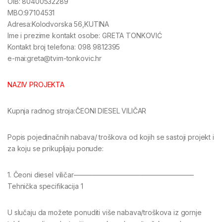
OIB: 80400532289
MBO:97104531
Adresa:Kolodvorska 56,KUTINA
Ime i prezime kontakt osobe: GRETA TONKOVIĆ
Kontakt broj telefona: 098 9812395
e-mai:greta@tvim-tonkovic.hr
NAZIV PROJEKTA
Kupnja radnog stroja:ČEONI DIESEL VILIČAR
Popis pojedinačnih nabava/ troškova od kojih se sastoji projekt i
za koju se prikupljaju ponude:
1. Čeoni diesel viličar—————————————————–
Tehnička specifikacija 1
U slučaju da možete ponuditi više nabava/troškova iz gornje