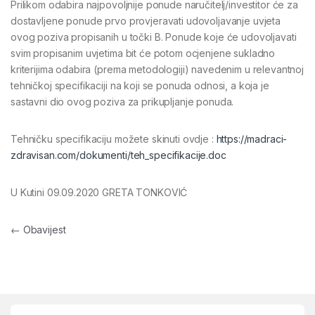
Prilikom odabira najpovoljnije ponude naručitelj/investitor će za
dostavljene ponude prvo provjeravati udovoljavanje uvjeta
ovog poziva propisanih u točki B. Ponude koje će udovoljavati
svim propisanim uvjetima bit će potom ocjenjene sukladno
kriterijima odabira (prema metodologiji) navedenim u relevantnoj
tehničkoj specifikaciji na koji se ponuda odnosi, a koja je
sastavni dio ovog poziva za prikupljanje ponuda.
Tehničku specifikaciju možete skinuti ovdje :
https://madraci-
zdravisan.com/dokumenti/teh_specifikacije.doc
U Kutini 09.09.2020 GRETA TONKOVIĆ
Navigacija objava
←
Obavijest