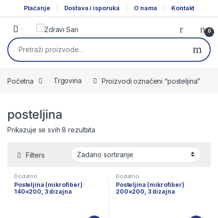
Skip to navigation
Skip to content
Plaćanje
Dostava i isporuka
O nama
Kontakt
0
Pretraži:
Početna
Trgovina
Proizvodi označeni “posteljina”
posteljina
Prikazuje se svih 8 rezultata
Filters
Dodatno
Dodatno
Posteljina (mikrofiber)
Posteljina (mikrofiber)
140×200, 3 dizajna
200×200, 3 dizajna