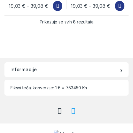
19,03
€
–
39,08
€
19,03
€
–
39,08
€
Ovaj proizvod ima više varijanti. Opcije se mogu odabrati na stra
Ovaj proizvod ima više varijanti
Prikazuje se svih 8 rezultata
Informacije
Fiksni tečaj konverzije: 1 € = 7.53450 Kn