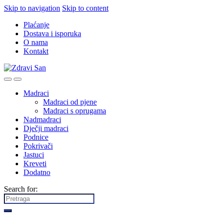
Skip to navigation
Skip to content
Plaćanje
Dostava i isporuka
O nama
Kontakt
Madraci
Madraci od pjene
Madraci s oprugama
Nadmadraci
Dječji madraci
Podnice
Pokrivači
Jastuci
Kreveti
Dodatno
Search for: