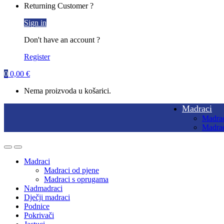
Returning Customer ?
Sign in
Don't have an account ?
Register
0
0,00
€
Nema proizvoda u košarici.
Madraci
Madrac
Madrac
Madraci
Madraci od pjene
Madraci s oprugama
Nadmadraci
Dječji madraci
Podnice
Pokrivači