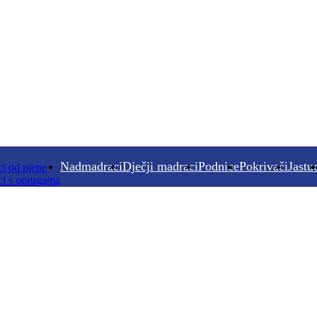
Nadmadraci
Dječji madraci
Podnice
Pokrivači
Jastu
i od pjene
i s oprugama