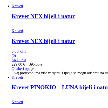
Kreveti
Krevet NEX bijeli i natur
Kreveti
Krevet NEX bijeli i natur
0
out of 5
(0)
SKU: n/a
229,00
€
–
395,00
€
Odaberi opcije
Ovaj proizvod ima više varijanti. Opcije se mogu odabrati na st
Kreveti
Krevet PINOKIO – LUNA bijeli i natu
Kreveti