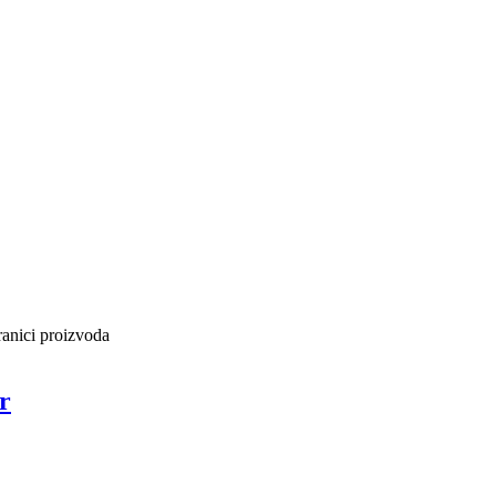
ranici proizvoda
r