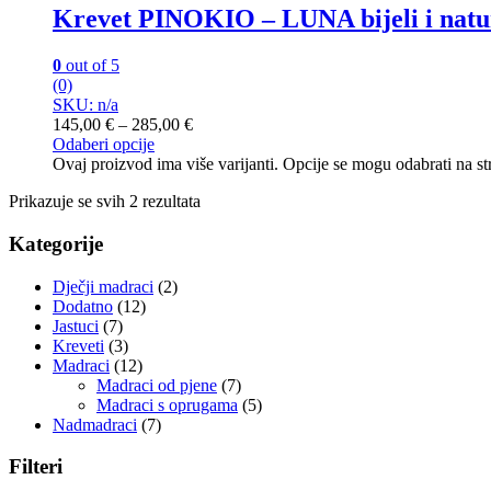
Krevet PINOKIO – LUNA bijeli i natu
0
out of 5
(0)
SKU: n/a
145,00
€
–
285,00
€
Odaberi opcije
Ovaj proizvod ima više varijanti. Opcije se mogu odabrati na st
Prikazuje se svih 2 rezultata
Kategorije
Dječji madraci
(2)
Dodatno
(12)
Jastuci
(7)
Kreveti
(3)
Madraci
(12)
Madraci od pjene
(7)
Madraci s oprugama
(5)
Nadmadraci
(7)
Filteri