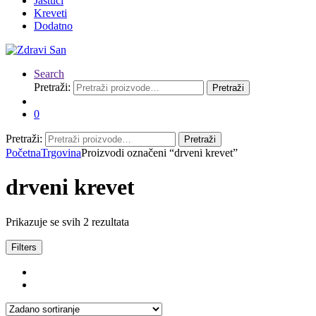
Jastuci
Kreveti
Dodatno
Search
Pretraži:
Pretraži
0
Pretraži:
Pretraži
Početna
Trgovina
Proizvodi označeni “drveni krevet”
drveni krevet
Prikazuje se svih 2 rezultata
Filters